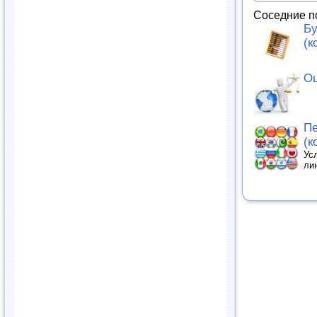
Соседние п
Бу
(к
Оц
Пе
(к
Ус
ли