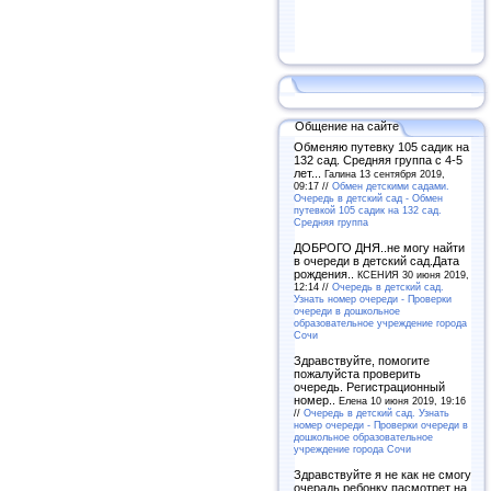
Общение на сайте
Обменяю путевку 105 садик на
132 сад. Средняя группа с 4-5
лет...
Галина 13 сентября 2019,
09:17 //
Обмен детскими садами.
Очередь в детский сад - Обмен
путевкой 105 садик на 132 сад.
Средняя группа
ДОБРОГО ДНЯ..не могу найти
в очереди в детский сад.Дата
рождения..
КСЕНИЯ 30 июня 2019,
12:14 //
Очередь в детский сад.
Узнать номер очереди - Проверки
очереди в дошкольное
образовательное учреждение города
Сочи
Здравствуйте, помогите
пожалуйста проверить
очередь. Регистрационный
номер..
Елена 10 июня 2019, 19:16
//
Очередь в детский сад. Узнать
номер очереди - Проверки очереди в
дошкольное образовательное
учреждение города Сочи
Здравствуйте я не как не смогу
очерадь ребонку пасмотрет на