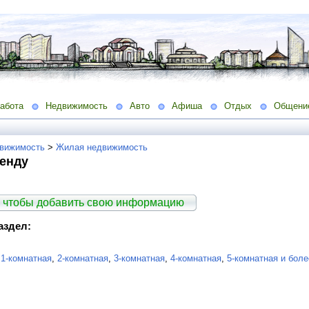
абота
Недвижимость
Авто
Афиша
Отдых
Общени
вижимость
>
Жилая недвижимость
ренду
 чтобы добавить свою информацию
аздел:
:
1-комнатная
,
2-комнатная
,
3-комнатная
,
4-комнатная
,
5-комнатная и боле