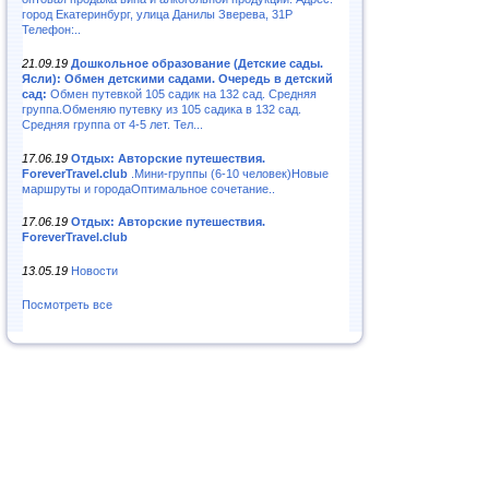
город Екатеринбург, улица Данилы Зверева, 31Р
Телефон:..
21.09.19
Дошкольное образование (Детские сады.
Ясли): Обмен детскими садами. Очередь в детский
сад:
Обмен путевкой 105 садик на 132 сад. Средняя
группа.Обменяю путевку из 105 садика в 132 сад.
Средняя группа от 4-5 лет. Тел...
17.06.19
Отдых: Авторские путешествия.
ForeverTravel.club
.Мини-группы (6-10 человек)Новые
маршруты и городаОптимальное сочетание..
17.06.19
Отдых: Авторские путешествия.
ForeverTravel.club
13.05.19
Новости
Посмотреть все