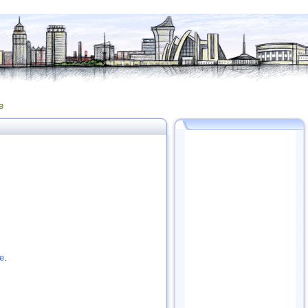
е
е
.