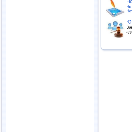
Но
Но
Но
Юр
Ва
ад