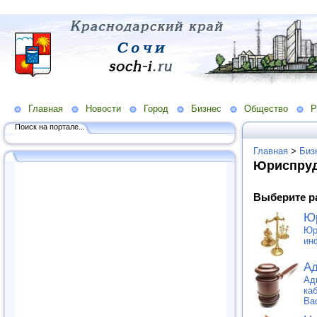
Главная
Новости
Город
Бизнес
Общество
Р
Поиск на портале...
Главная
>
Биз
Юриспру
Выберите р
Юр
Юр
ин
Ад
Ад
ка
Ва