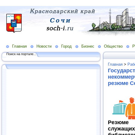
Главная
Новости
Город
Бизнес
Общество
Р
Поиск на портале...
Главная
>
Раб
Государст
некоммерч
резюме Со
Резюм
служащи
библиоте