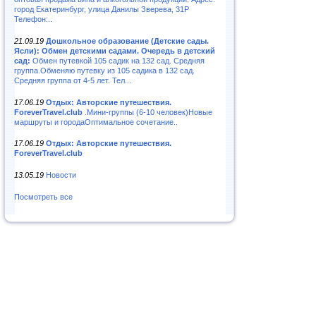
город Екатеринбург, улица Данилы Зверева, 31Р
Телефон:..
21.09.19
Дошкольное образование (Детские сады.
Ясли): Обмен детскими садами. Очередь в детский
сад:
Обмен путевкой 105 садик на 132 сад. Средняя
группа.Обменяю путевку из 105 садика в 132 сад.
Средняя группа от 4-5 лет. Тел...
17.06.19
Отдых: Авторские путешествия.
ForeverTravel.club
.Мини-группы (6-10 человек)Новые
маршруты и городаОптимальное сочетание..
17.06.19
Отдых: Авторские путешествия.
ForeverTravel.club
13.05.19
Новости
Посмотреть все