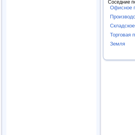
Соседние п
Офисное 
Производ
Складско
Торговая 
Земля