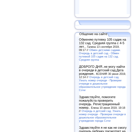
Общение на сайте
Обменяю путевку 105 садик на
132 сад. Средняя группа с 4-5
лет...
Галина 13 сентября 2019,
09:17 //
Обмен детскими садами.
Очередь в детский сад - Обмен
путевкой 105 садик на 132 сад.
Средняя группа
ДОБРОГО ДНЯ..не могу найти
в очереди в детский сад.Дата
рождения..
КСЕНИЯ 30 июня 2019,
12:14 //
Очередь в детский сад.
Узнать номер очереди - Проверки
очереди в дошкольное
образовательное учреждение города
Сочи
Здравствуйте, помогите
пожалуйста проверить
очередь. Регистрационный
номер..
Елена 10 июня 2019, 19:16
//
Очередь в детский сад. Узнать
номер очереди - Проверки очереди в
дошкольное образовательное
учреждение города Сочи
Здравствуйте я не как не смогу
очерадь ребонку пасмотрет на