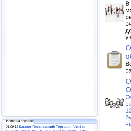
В
м
р
о
д
у
О
о
В
с
О
О
О
с
1
бу
Новое на портале
на
21.09.19
Каталог Предприятий: Торговля:
Vino1.ru -
оптовая продажа вина и алкогольной продукции. Адрес: