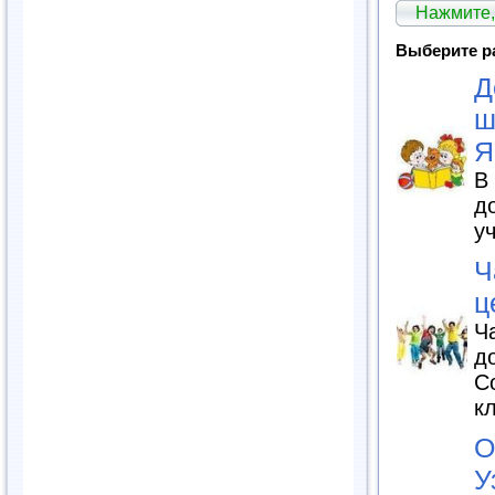
Нажмите,
Выберите р
Д
ш
Я
В
д
у
Ч
ц
Ч
д
С
к
О
У