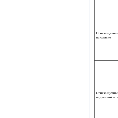
Огнезащитно
покрытие
Огнезащитны
подвесной по