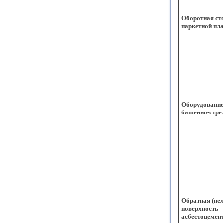
Оборотная ст
паркетной пл
Оборудовани
башенно-стре
Обратная (не
поверхность
асбестоцемен