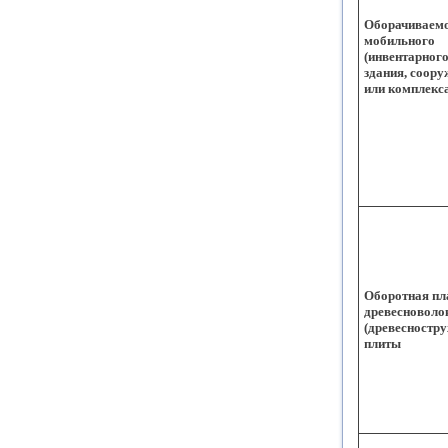
Оборачиваем
мобильного
(инвентарного
здания, соору
или комплекс
Оборотная пл
древесноволо
(древесностр
плиты