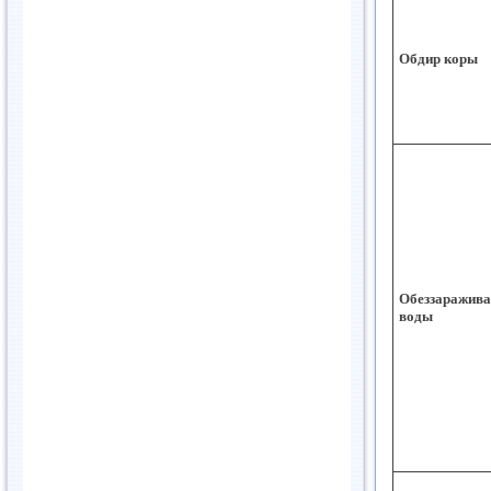
Обдир коры
Обеззаражива
воды