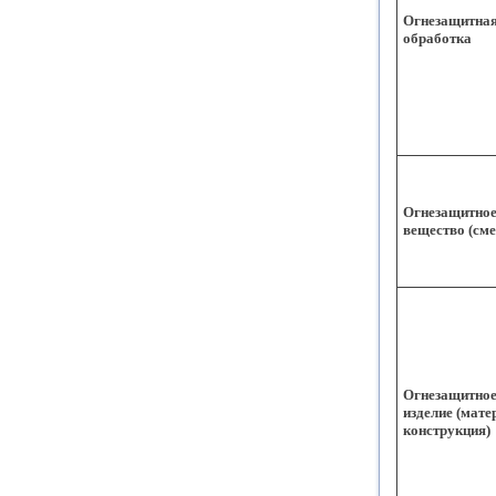
Огнезащитна
обработка
Огнезащитно
вещество (сме
Огнезащитно
изделие (мате
конструкция)