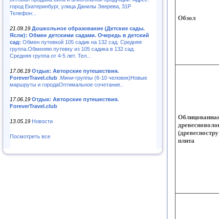
город Екатеринбург, улица Данилы Зверева, 31Р
Телефон:..
Обзол
21.09.19
Дошкольное образование (Детские сады.
Ясли): Обмен детскими садами. Очередь в детский
сад:
Обмен путевкой 105 садик на 132 сад. Средняя
группа.Обменяю путевку из 105 садика в 132 сад.
Средняя группа от 4-5 лет. Тел...
17.06.19
Отдых: Авторские путешествия.
ForeverTravel.club
.Мини-группы (6-10 человек)Новые
маршруты и городаОптимальное сочетание..
17.06.19
Отдых: Авторские путешествия.
ForeverTravel.club
Облицованна
13.05.19
Новости
древесноволо
(древесностр
Посмотреть все
плита