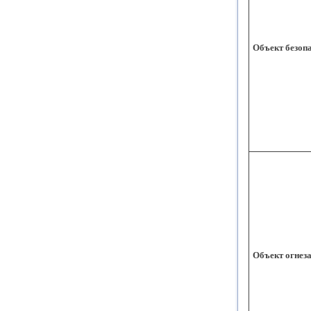
Объект безоп
Объект огнез