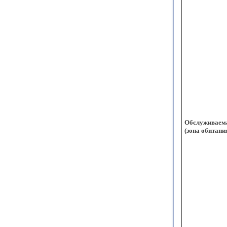
Обслуживаема
(зона обитани