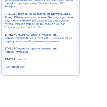
город Екатеринбург, улица Данилы Зверева, 31Р
Телефон:..
21.09.19
Дошкольное образование (Детские сады.
Ясли): Обмен детскими садами. Очередь в детский
сад:
Обмен путевкой 105 садик на 132 сад. Средняя
группа.Обменяю путевку из 105 садика в 132 сад.
Средняя группа от 4-5 лет. Тел...
17.06.19
Отдых: Авторские путешествия.
ForeverTravel.club
.Мини-группы (6-10 человек)Новые
маршруты и городаОптимальное сочетание..
17.06.19
Отдых: Авторские путешествия.
ForeverTravel.club
13.05.19
Новости
Посмотреть все