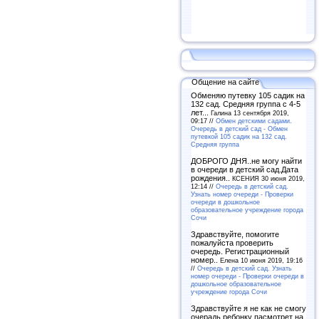
Общение на сайте
Обменяю путевку 105 садик на
132 сад. Средняя группа с 4-5
лет...
Галина 13 сентября 2019,
09:17 //
Обмен детскими садами.
Очередь в детский сад - Обмен
путевкой 105 садик на 132 сад.
Средняя группа
ДОБРОГО ДНЯ..не могу найти
в очереди в детский сад.Дата
рождения..
КСЕНИЯ 30 июня 2019,
12:14 //
Очередь в детский сад.
Узнать номер очереди - Проверки
очереди в дошкольное
образовательное учреждение города
Сочи
Здравствуйте, помогите
пожалуйста проверить
очередь. Регистрационный
номер..
Елена 10 июня 2019, 19:16
//
Очередь в детский сад. Узнать
номер очереди - Проверки очереди в
дошкольное образовательное
учреждение города Сочи
Здравствуйте я не как не смогу
очерадь ребонку пасмотрет на