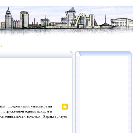
е
лаги продольными капиллярами
а, погруженной одним концом в
 смачиваемости волокон. Характеризует