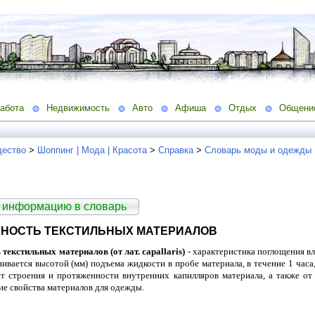
абота
Недвижимость
Авто
Афиша
Отдых
Общени
ество
>
Шоппинг | Мода | Красота
>
Справка
>
Словарь моды и одежды
 информацию в словарь
НОСТЬ ТЕКСТИЛЬНЫХ МАТЕРИАЛОВ
текстильных материалов (от лат. capallaris)
- характеристика поглощения в
нивается высотой (мм) подъема жидкости в пробе материала, в течение 1 час
от строения и протяженности внутренних капилляров материала, а также от
ие свойства материалов для одежды.