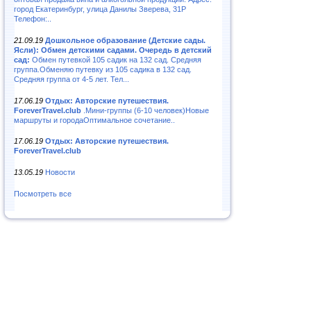
город Екатеринбург, улица Данилы Зверева, 31Р
Телефон:..
21.09.19
Дошкольное образование (Детские сады.
Ясли): Обмен детскими садами. Очередь в детский
сад:
Обмен путевкой 105 садик на 132 сад. Средняя
группа.Обменяю путевку из 105 садика в 132 сад.
Средняя группа от 4-5 лет. Тел...
17.06.19
Отдых: Авторские путешествия.
ForeverTravel.club
.Мини-группы (6-10 человек)Новые
маршруты и городаОптимальное сочетание..
17.06.19
Отдых: Авторские путешествия.
ForeverTravel.club
13.05.19
Новости
Посмотреть все