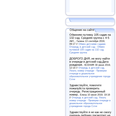
Общение на сайте
Обменяю путевку 105 садик на
132 сад. Средняя группа с 4-5
лет...
Галина 13 сентября 2019,
09:17 //
Обмен детскими садами.
Очередь в детский сад - Обмен
путевкой 105 садик на 132 сад.
Средняя группа
ДОБРОГО ДНЯ..не могу найти
в очереди в детский сад.Дата
рождения..
КСЕНИЯ 30 июня 2019,
12:14 //
Очередь в детский сад.
Узнать номер очереди - Проверки
очереди в дошкольное
образовательное учреждение города
Сочи
Здравствуйте, помогите
пожалуйста проверить
очередь. Регистрационный
номер..
Елена 10 июня 2019, 19:16
//
Очередь в детский сад. Узнать
номер очереди - Проверки очереди в
дошкольное образовательное
учреждение города Сочи
Здравствуйте я не как не смогу
очерадь ребонку пасмотрет на