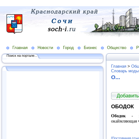
Главная
Новости
Город
Бизнес
Общество
Р
Поиск на портале...
Главная
>
Общ
Словарь моды
O...
Добавить
ОБОДОК
Ободок
- к
окаймляющая ч
[Постоянная ссы