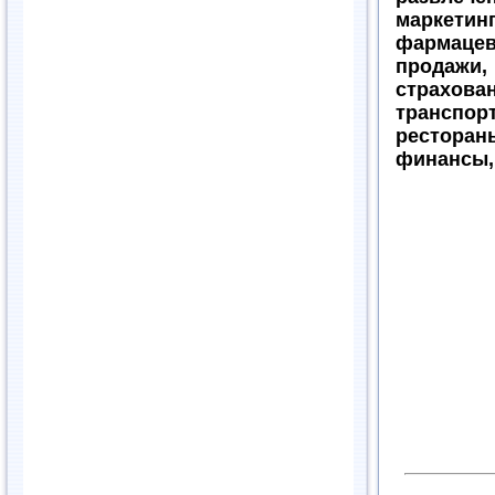
маркети
фармаце
продажи
страхова
транспор
рестора
финансы,