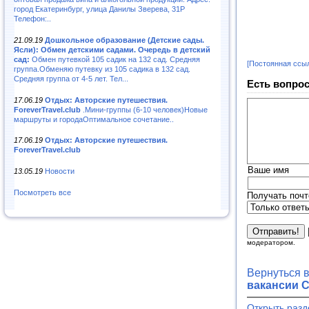
город Екатеринбург, улица Данилы Зверева, 31Р
Телефон:..
21.09.19
Дошкольное образование (Детские сады.
Ясли): Обмен детскими садами. Очередь в детский
сад:
Обмен путевкой 105 садик на 132 сад. Средняя
[Постоянная ссы
группа.Обменяю путевку из 105 садика в 132 сад.
Средняя группа от 4-5 лет. Тел...
Есть вопрос
17.06.19
Отдых: Авторские путешествия.
ForeverTravel.club
.Мини-группы (6-10 человек)Новые
маршруты и городаОптимальное сочетание..
17.06.19
Отдых: Авторские путешествия.
ForeverTravel.club
Ваше имя
13.05.19
Новости
Посмотреть все
Получать почт
модератором.
Вернуться 
вакансии С
Открыть разд