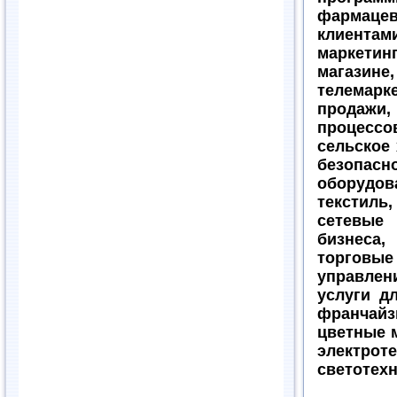
фармаце
клиентам
маркетин
магази
телемарк
продажи
процессов
сельское
безопа
оборудов
текстиль,
сетевые
бизнеса,
торговые
управлен
услуги д
франчай
цветные м
электр
светотехн