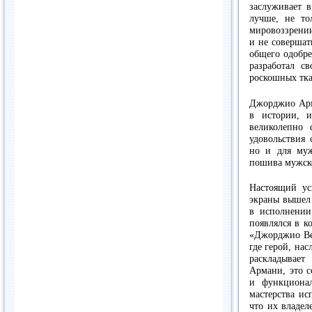
заслуживает в
лучше, не то
мировоззрении
и не совершат
общего одобре
разработал св
роскошных тка
Джорджио Арм
в истории, и
великолепно
удовольствия 
но и для муж
пошива мужск
Настоящий ус
экраны вышел
в исполнении
появлялся в к
«Джорджио Вел
где герой, на
раскладывает
Армани, это с
и функционал
мастерства и
что их владел