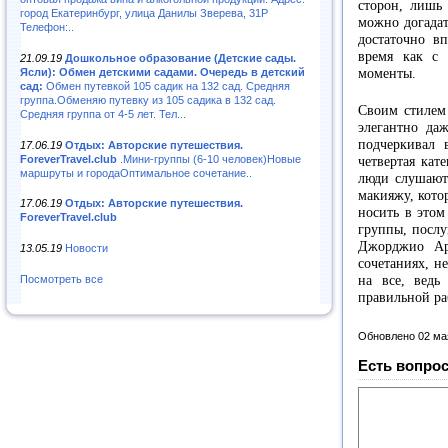
сторон, лишь
город Екатеринбург, улица Данилы Зверева, 31Р
можно догадат
Телефон:..
достаточно в
время как с 
21.09.19
Дошкольное образование (Детские сады.
Ясли): Обмен детскими садами. Очередь в детский
моменты.
сад:
Обмен путевкой 105 садик на 132 сад. Средняя
группа.Обменяю путевку из 105 садика в 132 сад.
Своим стилем
Средняя группа от 4-5 лет. Тел...
элегантно да
подчеркивал 
17.06.19
Отдых: Авторские путешествия.
ForeverTravel.club
.Мини-группы (6-10 человек)Новые
четвертая кат
маршруты и городаОптимальное сочетание..
люди слушают
макияжу, кото
17.06.19
Отдых: Авторские путешествия.
носить в этом
ForeverTravel.club
группы, послу
Джорджио Ар
13.05.19
Новости
сочетаниях, н
на все, ведь
Посмотреть все
правильной ра
Обновлено 02 ма
Есть вопрос