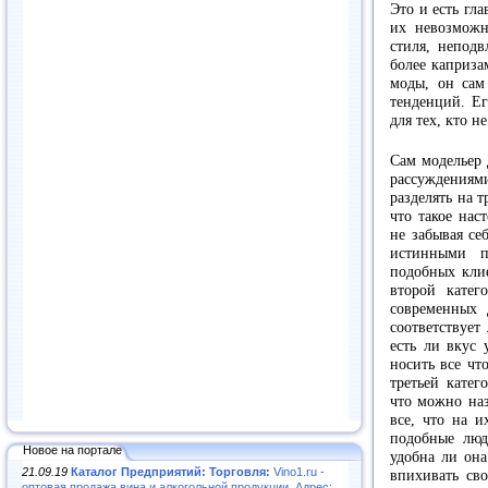
Это и есть гл
их невозможн
стиля, неподв
более каприза
моды, он сам
тенденций. Ег
для тех, кто н
Cам модельер 
рассуждениями
разделять на 
что такое нас
не забывая се
истинными п
подобных клие
второй катег
современных 
соответствует
есть ли вкус 
носить все чт
третьей кате
что можно на
все, что на и
подобные люд
Новое на портале
удобна ли она
21.09.19
Каталог Предприятий: Торговля:
Vino1.ru -
впихивать св
оптовая продажа вина и алкогольной продукции. Адрес: