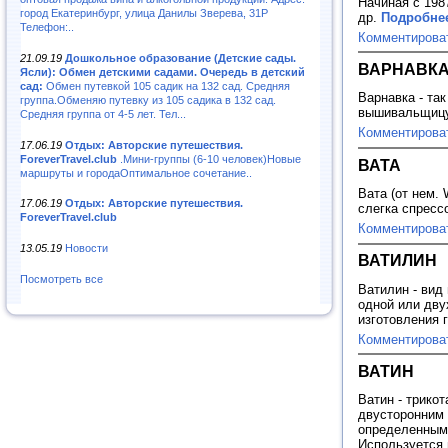
Начиная с 1987
город Екатеринбург, улица Данилы Зверева, 31Р
др.
Подробнее
Телефон:..
Комментирова
21.09.19
Дошкольное образование (Детские сады.
ВАРНАВК
Ясли): Обмен детскими садами. Очередь в детский
сад:
Обмен путевкой 105 садик на 132 сад. Средняя
Варнавка - та
группа.Обменяю путевку из 105 садика в 132 сад.
вышивальщиц
Средняя группа от 4-5 лет. Тел...
Комментирова
17.06.19
Отдых: Авторские путешествия.
ForeverTravel.club
.Мини-группы (6-10 человек)Новые
ВАТА
маршруты и городаОптимальное сочетание..
Вата (от нем. 
17.06.19
Отдых: Авторские путешествия.
слегка спресс
ForeverTravel.club
Комментирова
13.05.19
Новости
ВАТИЛИН
Посмотреть все
Ватилин - вид
одной или дву
изготовления 
Комментирова
ВАТИН
Ватин - трико
двусторонним 
определенным 
Используется 