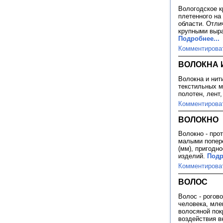
Вологодское к
плетенного на
области. Отли
крупными выр
Подробнее...
Комментирова
ВОЛОКНА 
Волокна и нит
текстильных м
полотен, лент,
Комментирова
ВОЛОКНО
Волокно - прот
малыми попере
(мм), пригодн
изделий.
Подр
Комментирова
ВОЛОС
Волос - рогов
человека, мл
волосяной пок
воздействия в