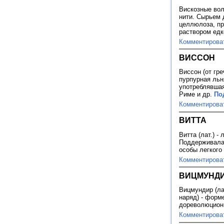
Вискозные вол
нити. Сырьем 
целлюлоза, п
раствором едк
Комментирова
ВИССОН
Виссон (от гре
пурпурная льн
употреблявшая
Риме и др.
По
Комментирова
ВИТТА
Витта (лат.) -
Поддерживала 
особы легкого
Комментирова
ВИЦМУНД
Вицмундир (лат
наряд) - форм
дореволюцион
Комментирова