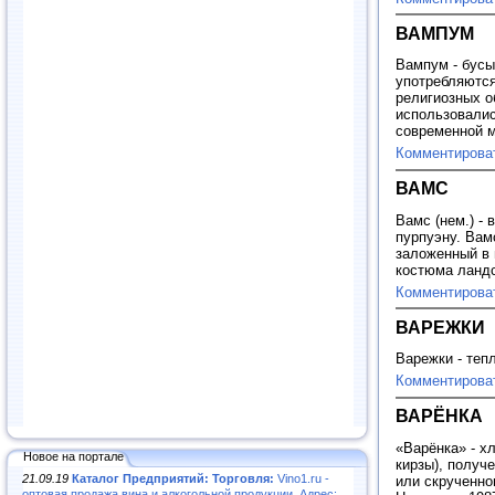
ВАМПУМ
Вампум - бусы
употребляются 
религиозных о
использовалис
современной 
Комментирова
ВАМС
Вамс (нем.) -
пурпуэну. Вам
заложенный в 
костюма ланд
Комментирова
ВАРЕЖКИ
Варежки - теп
Комментирова
ВАРЁНКА
«Варёнка» - х
Новое на портале
кирзы), получ
21.09.19
Каталог Предприятий: Торговля:
Vino1.ru -
или скрученн
оптовая продажа вина и алкогольной продукции. Адрес: