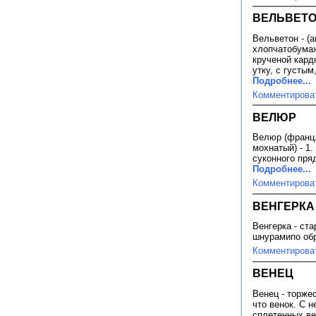
ВЕЛЬВЕТ
Вельветон - (а
хлопчатобумаж
крученой кард
утку, с густым
Подробнее...
Комментирова
ВЕЛЮР
Велюр (франц. 
мохнатый) - 1
суконного пря
Подробнее...
Комментирова
ВЕНГЕРКА
Венгерка - ст
шнурамипо обр
Комментирова
ВЕНЕЦ
Венец - торже
что венок. С 
сплетенных вет