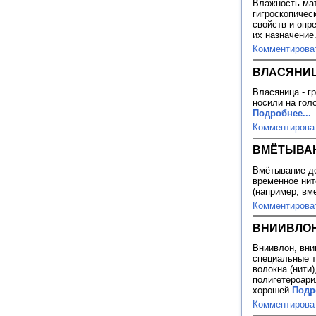
Влажность мат
гигроскопичес
свойств и опр
их назначение
Комментирова
ВЛАСЯНИ
Власяница - гр
носили на гол
Подробнее...
Комментирова
ВМЁТЫВАН
Вмётывание де
временное нит
(например, вм
Комментирова
ВНИИВЛОН
Вниивлон, вни
специальные т
волокна (нити
полигетероари
хорошей
Подр
Комментирова