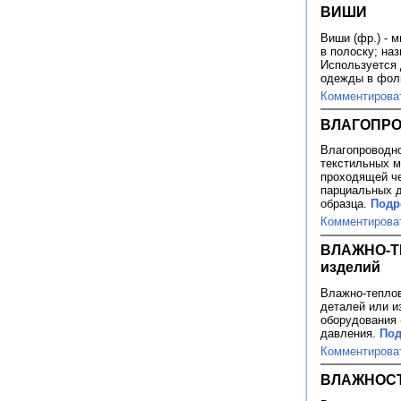
ВИШИ
Виши (фр.) - 
в полоску; на
Используется 
одежды в фол
Комментирова
ВЛАГОПР
Влагопроводно
текстильных м
проходящей че
парциальных д
образца.
Подр
Комментирова
ВЛАЖНО-Т
изделий
Влажно-теплов
деталей или и
оборудования 
давления.
Под
Комментирова
ВЛАЖНОСТ