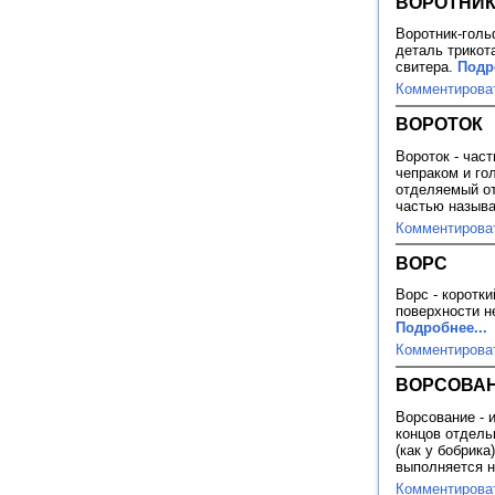
ВОРОТНИК
Воротник-голь
деталь трикот
свитера.
Подр
Комментирова
ВОРОТОК
Вороток - час
чепраком и го
отделяемый от
частью называ
Комментирова
ВОРС
Ворс - коротк
поверхности н
Подробнее...
Комментирова
ВОРСОВА
Ворсование - 
концов отдель
(как у бобрика
выполняется 
Комментирова