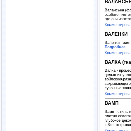
ВАЛАНСЬ
Валансьен (фр
особого плете
где они изгот
Комментирова
ВАЛЕНКИ
Валенки - зим
Подробнее...
Комментирова
ВАЛКА (тка
Валка - проце
целью их упло
войлокообразн
закрывающего 
суконные ткан
Комментирова
ВАМП
Вамп - стиль 
плотно облега
глубокое деко
юбке, открыва
Комментирова