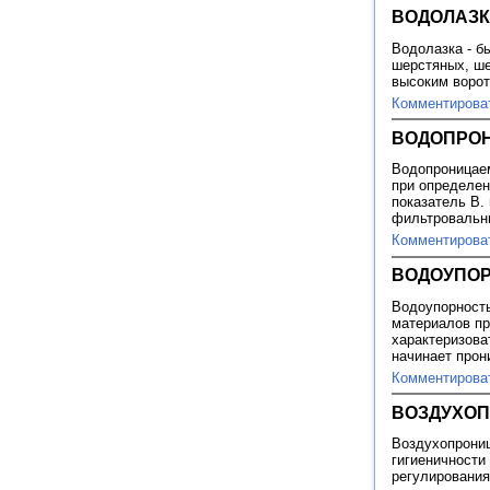
ВОДОЛАЗ
Водолазка - б
шерстяных, ш
высоким воро
Комментирова
ВОДОПРО
Водопроницаем
при определен
показатель В.
фильтровальн
Комментирова
ВОДОУПОР
Водоупорность
материалов пр
характеризова
начинает прон
Комментирова
ВОЗДУХО
Воздухопрониц
гигиеничности
регулирования