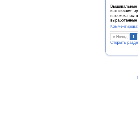
Вышивальные н
вышивания: ир
высококачеств
выработанные 
Комментирова
« Назад
1
Открыть разд