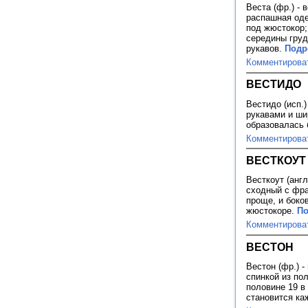
Веста (фр.) - 
распашная оде
под жюстокор;
середины груди
рукавов.
Подр
Комментирова
ВЕСТИДО
Вестидо (исп.)
рукавами и ши
образовалась 
Комментирова
ВЕСТКОУТ
Весткоут (англ
сходный с фра
проще, и боко
жюстокоре.
По
Комментирова
ВЕСТОН
Вестон (фр.) -
спинкой из по
половине 19 в
становится к