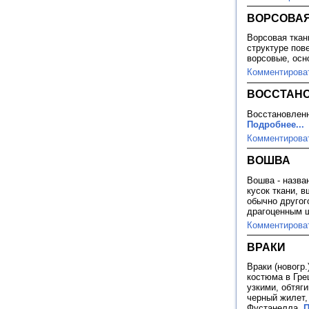
ВОРСОВАЯ
Ворсовая ткан
структуре пов
ворсовые, осн
Комментирова
ВОССТАН
Восстановленн
Подробнее...
Комментирова
ВОШВА
Вошва - назва
кусок ткани, 
обычно другог
драгоценным 
Комментирова
ВРАКИ
Враки (новогр.
костюма в Гре
узкими, обтяг
черный жилет,
Фустанелла.
П