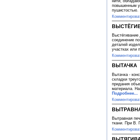
нити, обладаю
повышенным у
пушистостью. 
Комментирова
ВЫСТЁГИВ
Выстёгивание 
соединение по
деталей издел
участках или 
Комментирова
ВЫТАЧКА
Вытачка - кон
складки треуг
придания объ
материала. На
Подробнее...
Комментирова
ВЫТРАВНА
Вытравная печ
ткани. При В. 
Комментирова
ВЫТЯГИВ